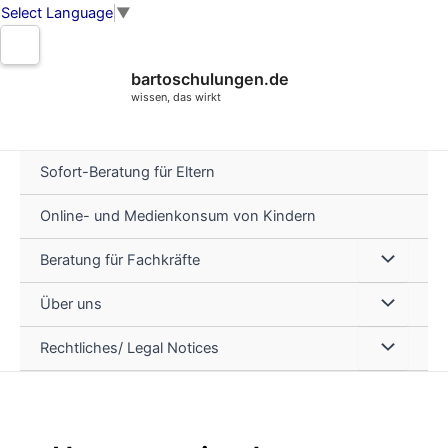
Select Language
▼
Zum
Inhalt
bartoschulungen.de
springen
wissen, das wirkt
Sofort-Beratung für Eltern
Online- und Medienkonsum von Kindern
Menü
Beratung für Fachkräfte
umschalte
Menü
Über uns
umschalte
Menü
Rechtliches/ Legal Notices
umschalte